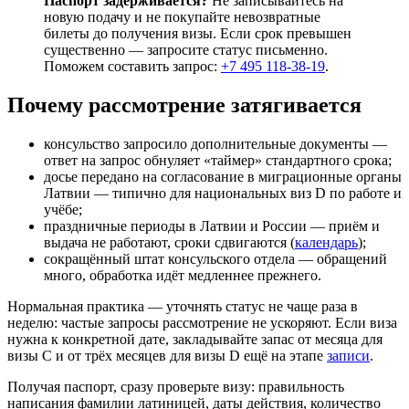
Паспорт задерживается?
Не записывайтесь на
новую подачу и не покупайте невозвратные
билеты до получения визы. Если срок превышен
существенно — запросите статус письменно.
Поможем составить запрос:
+7 495 118-38-19
.
Почему рассмотрение затягивается
консульство запросило дополнительные документы —
ответ на запрос обнуляет «таймер» стандартного срока;
досье передано на согласование в миграционные органы
Латвии — типично для национальных виз D по работе и
учёбе;
праздничные периоды в Латвии и России — приём и
выдача не работают, сроки сдвигаются (
календарь
);
сокращённый штат консульского отдела — обращений
много, обработка идёт медленнее прежнего.
Нормальная практика — уточнять статус не чаще раза в
неделю: частые запросы рассмотрение не ускоряют. Если виза
нужна к конкретной дате, закладывайте запас от месяца для
визы C и от трёх месяцев для визы D ещё на этапе
записи
.
Получая паспорт, сразу проверьте визу: правильность
написания фамилии латиницей, даты действия, количество